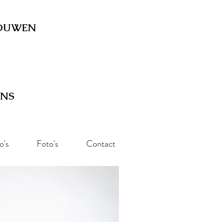
OUWEN
Danslessen, Workshops & Optredens
ENS
o's
Foto's
Contact