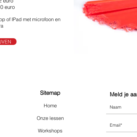
2 euro
10 euro
p of IPad met microfoon en
ra
JVEN
Sitemap
Meld je aa
Home
Onze lessen
Workshops