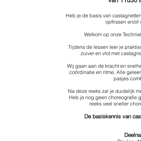
van 11u30 t
Heb je de basis van castagnetten 
opfrissen en/of
Welkom op onze Techniek
Tijdens de lessen leer je prakt
zuiver en vlot met castagn
Wij gaan aan de kracht en snelh
coördinatie en ritme. Alle gelee
pasjes comb
Na deze reeks zal je duidelijk m
Heb je nog geen choreografie g
reeks veel sneller cho
De basiskennis van cast
Deeln