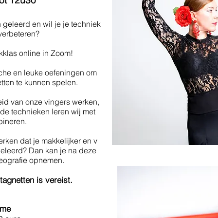
ot 12u30
geleerd en wil je je techniek
 verbeteren?
klas online in Zoom!
ische en leuke oefeningen om
etten te kunnen spelen.
eid van onze vingers werken,
rde technieken leren wij met
ineren.
erken dat je makkelijker en v
eleerd? Dan kan je na deze
reografie opnemen.
agnetten is vereist.
ame