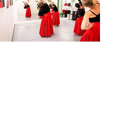
Studio Los Flamencos
Koningin Fabiolalaan 18
2360 Oud-Turnhout
infolosflamencos@gmail.com